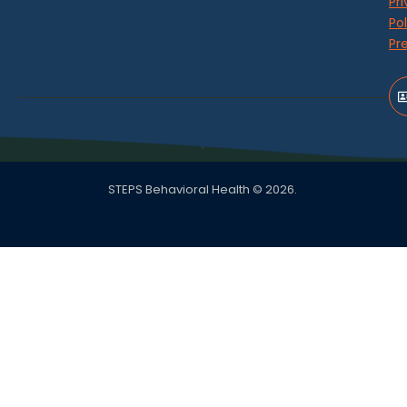
Pr
Pol
Pr
STEPS Behavioral Health © 2026.