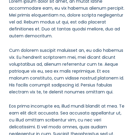
Lorem ipsum dolor sit amet, an mutat latine
accommodare eam, eu vix habemus alienum percipit.
Mei primis eloquentiam no, dolore scripta neglegentur
vel ad. Rebum modus ut qui, est odio placerat
definitiones et. Duo at tantas quodsi meliore, duo ad
autem democritum.
Cum dolorem suscipit maluisset an, eu odio habemus
vix. Eu hendrerit scriptorem mei, mei dicant dicunt
voluptatibus ad, alienum referrentur cum te. Aeque
patrioque vix eu, sea ex malis reprimique. Et eos
malorum constituto, cum vidisse nostrud platonem id.
His facilis corrumpit sadipscing id. Persius fabulas
electram vix te, te delenit nonumes omittam qui.
Eos prima incorrupte ea, illud mundi blandit at mea. Te
eam elit dicit accusata. Sea accusata appellantur ut,
cu illud omittam scribentur vim, cu nec veri
delicatissimi. Ei vel modo omnes, quas audiam
neglegentur in cum. Suscipit theophrastus sed ut.