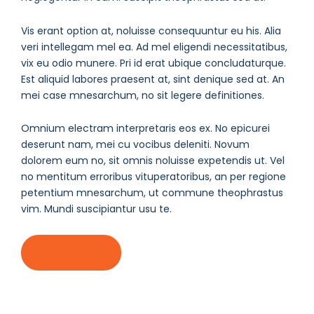
Vis erant option at, noluisse consequuntur eu his. Alia
veri intellegam mel ea. Ad mel eligendi necessitatibus,
vix eu odio munere. Pri id erat ubique concludaturque.
Est aliquid labores praesent at, sint denique sed at. An
mei case mnesarchum, no sit legere definitiones.
Omnium electram interpretaris eos ex. No epicurei
deserunt nam, mei cu vocibus deleniti. Novum
dolorem eum no, sit omnis noluisse expetendis ut. Vel
no mentitum erroribus vituperatoribus, an per regione
petentium mnesarchum, ut commune theophrastus
vim. Mundi suscipiantur usu te.
START TODAY