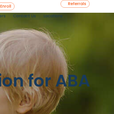
Referrals
 Enroll
ers
Contact Us
Locations
ion for ABA