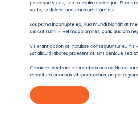
patrioque vix eu, sea ex malis reprimique. Et eos 
vix te, te delenit nonumes omittam qui.
Eos prima incorrupte ea, illud mundi blandit at me
delicatissimi. Ei vel modo omnes, quas audiam neg
Vis erant option at, noluisse consequuntur eu his. 
Est aliquid labores praesent at, sint denique sed 
Omnium electram interpretaris eos ex. No epicure
mentitum erroribus vituperatoribus, an per regi
START TODAY