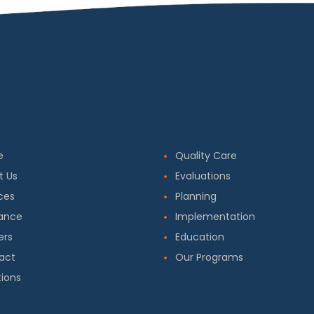
k Links
Services
e
Quality Care
t Us
Evaluations
ces
Planning
rance
Implementation
ers
Education
act
Our Programs
ions