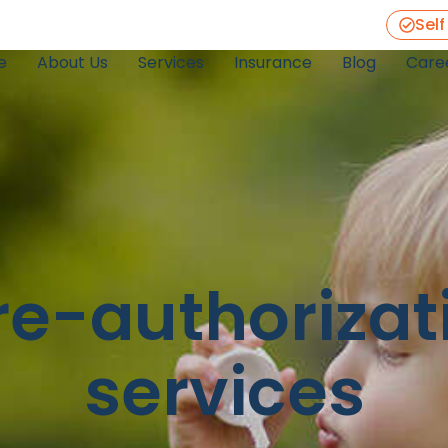
Self
e
About Us
Services
Insurance
Blog
Care
e-authorizat
services