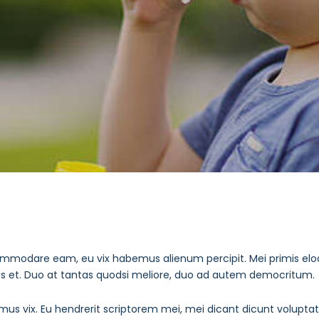
mmodare eam, eu vix habemus alienum percipit. Mei primis eloq
es et. Duo at tantas quodsi meliore, duo ad autem democritum.
us vix. Eu hendrerit scriptorem mei, mei dicant dicunt volupta