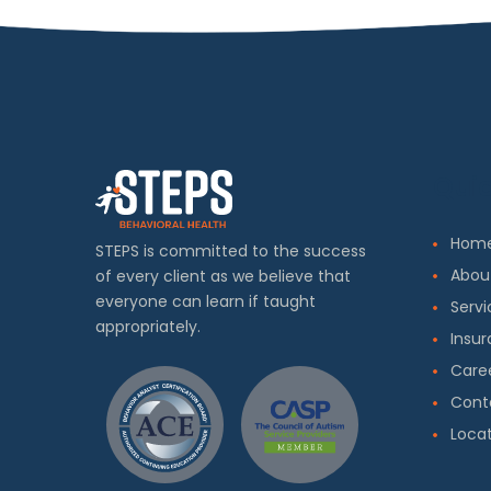
Quic
Hom
STEPS is committed to the success
Abou
of every client as we believe that
everyone can learn if taught
Servi
appropriately.
Insu
Care
Cont
Locat