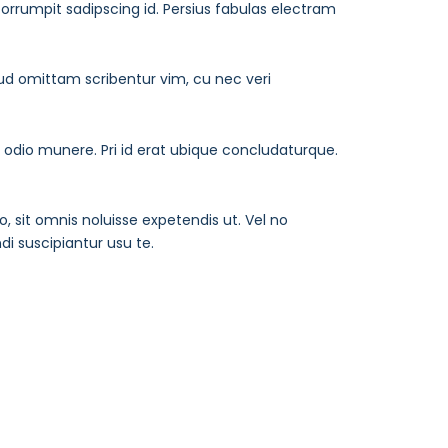
corrumpit sadipscing id. Persius fabulas electram
llud omittam scribentur vim, cu nec veri
eu odio munere. Pri id erat ubique concludaturque.
 sit omnis noluisse expetendis ut. Vel no
 suscipiantur usu te.