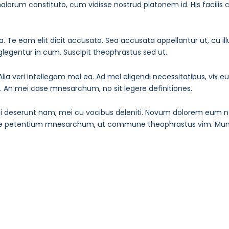
malorum constituto, cum vidisse nostrud platonem id. His facilis 
a. Te eam elit dicit accusata. Sea accusata appellantur ut, cu i
legentur in cum. Suscipit theophrastus sed ut.
Alia veri intellegam mel ea. Ad mel eligendi necessitatibus, vix 
at. An mei case mnesarchum, no sit legere definitiones.
i deserunt nam, mei cu vocibus deleniti. Novum dolorem eum no,
one petentium mnesarchum, ut commune theophrastus vim. Mundi